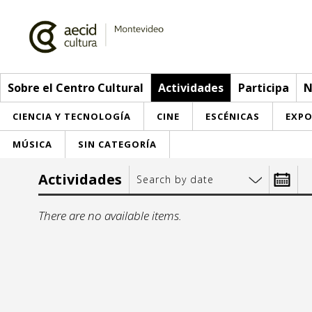
Sobre el Centro Cultural
Actividades
Participa
N
CIENCIA Y TECNOLOGÍA
CINE
ESCÉNICAS
EXPO
MÚSICA
SIN CATEGORÍA
Sobre el Centro Cultural
Actividades
Search by date
Red AECID
Actividades
Desde:
There are no available items.
Equipo
> Go to Actividades
Participa
Instalaciones
This week
Envíanos tu propuesta
Noticias
mo
t
Visítanos
Inscriptions
Buzón de sugerencias
Convocatorias
27
28