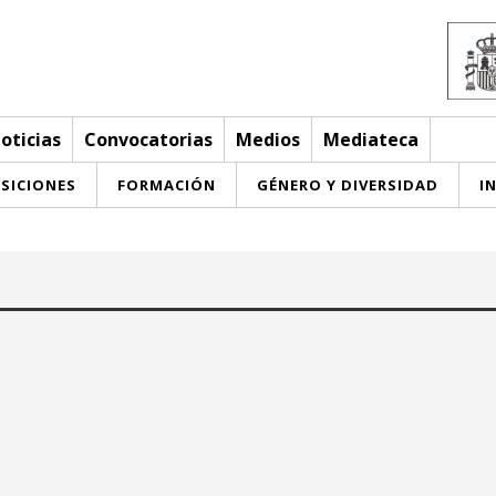
oticias
Convocatorias
Medios
Mediateca
SICIONES
FORMACIÓN
GÉNERO Y DIVERSIDAD
I
Hasta:
May 2026
May 2026
u
we
th
fr
sa
su
mo
tu
we
th
fr
sa
su
29
30
27
28
29
30
1
2
3
1
2
3