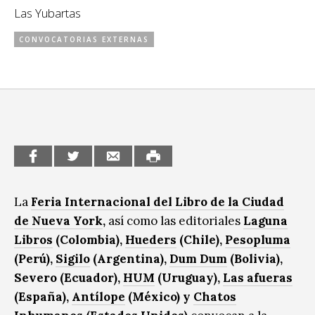
Las Yubartas
CCE en el interior/libros
Exposiciones
CONVOCATORIAS EXTERNAS
Espacio itinerante de lectura infantil
Formación
Género y Diversidad
Infantil y Juvenil
Letras
Medio Ambiente
Música
La
Feria Internacional del Libro de la Ciudad
de Nueva York
,
así como las editoriales
Laguna
Sin categoría
Libros
(Colombia),
Hueders
(Chile),
Pesopluma
(Perú),
Sigilo
(Argentina),
Dum Dum
(Bolivia),
Severo (Ecuador),
HUM
(Uruguay),
Las afueras
(España),
Antílope
(México) y
Chatos