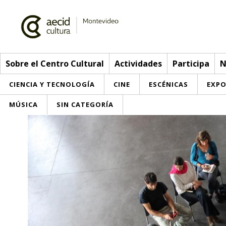
Sobre el Centro Cultural
Actividades
Participa
N
CIENCIA Y TECNOLOGÍA
CINE
ESCÉNICAS
EXPO
MÚSICA
SIN CATEGORÍA
Sobre el Centro Cultural
Red AECID
Actividades
Equipo
> Go to Actividades
Participa
Instalaciones
This week
Envíanos tu propuesta
Noticias
Visítanos
Inscriptions
Buzón de sugerencias
Convocatorias