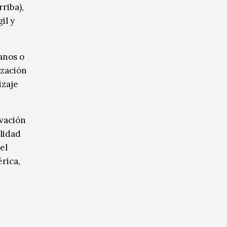
riba),
il y
anos o
ización
izaje
ovación
lidad
el
rica,