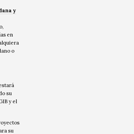
adana y
o,
ías en
alquiera
dano o
estará
do su
IB y el
royectos
ara su