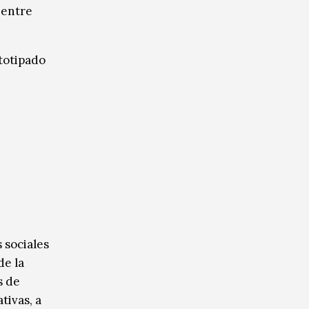
 entre
ototipado
 sociales
de la
s de
tivas, a