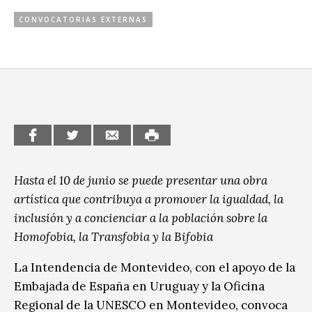
CCE en el interior/libros
CONVOCATORIAS EXTERNAS
Exposiciones
Espacio itinerante de lectura infantil
Formación
Género y Diversidad
Infantil y Juvenil
Letras
Medio Ambiente
Hasta el 10 de junio se puede presentar una obra
Música
artística que contribuya a promover la igualdad, la
inclusión y a concienciar a la población sobre la
Sin categoría
Homofobia, la Transfobia y la Bifobia
Contenido
La Intendencia de Montevideo, con el apoyo de la
del
Embajada de España en Uruguay y la Oficina
evento
Regional de la UNESCO en Montevideo, convoca