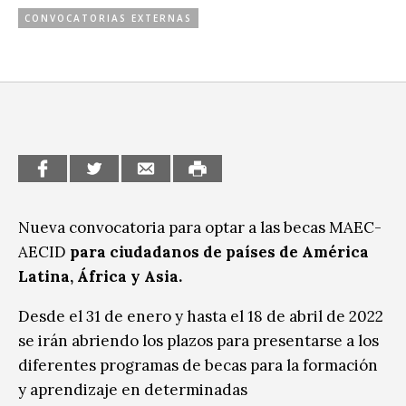
CONVOCATORIAS EXTERNAS
CCE en el interior/libros
Exposiciones
Espacio itinerante de lectura infantil
Formación
Género y Diversidad
Infantil y Juvenil
Letras
Medio Ambiente
Nueva convocatoria para optar a las becas MAEC-
AECID
para ciudadanos de países de América
Música
Latina, África y Asia.
Sin categoría
Desde el 31 de enero y hasta el 18 de abril de 2022
se irán abriendo los plazos para presentarse a los
diferentes programas de becas para la formación
y aprendizaje en determinadas