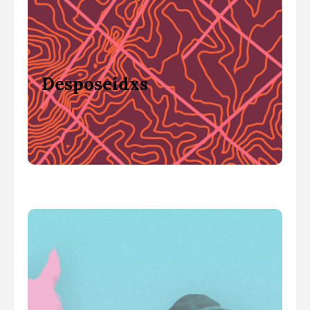
Cuerpo, tierra y memoria
ante la exportación de la
Naturaleza en América
Desposeídxs
Latina
¡Aquí!
Esta formación transmitirá para su
replicabilidad la experiencia del
una
,
Festival Agrocuir da Ulloa
iniciativa sin ánimo de lucro celebrada