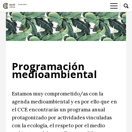
Sobre el Centro Cultural
Red AECID
Actividades
Equipo
> Go to Actividades
Participa
Instalaciones
This week
Envíanos tu propuesta
Noticias
Programación
Visítanos
Inscriptions
Buzón de sugerencias
Convocatorias
medioambiental
> Go to Convocatorias
Medios
Convocatorias CCE
Sala de Prensa
Mediateca
Estamos muy comprometido/as con la
agenda medioambiental y es por ello que en
Convocatorias externas
CCE Medios
> Go to Mediateca
Ciencia y Tecnología
el CCE encontrarás un programa anual
Ludoteca
Cine
protagonizado por actividades vinculadas
con la ecología, el respeto por el medio
Comicteca
Escénicas