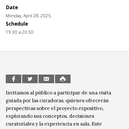
Date
CCE en el interior/libros
Exposiciones
Monday, April 28, 2025.
Espacio itinerante de lectura infantil
Schedule
Formación
19:30 a 20:30
Género y Diversidad
Infantil y Juvenil
Letras
Medio Ambiente
Música
Invitamos al público a participar de una visita
Sin categoría
guiada por las curadoras, quienes ofrecerán
perspectivas sobre el proyecto expositivo,
explorando sus conceptos, decisiones
curatoriales y la experiencia en sala. Este