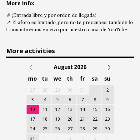
More info:
🎉 ¡Entrada libre y por orden de llegada!
📍 El aforo es limitado, pero no te preocupes: también lo
transmitiremos en vivo por nuestro canal de
YouTube.
More activities
August 2026
mo
tu
we
th
fr
sa
su
27
28
29
30
31
1
2
3
4
5
6
7
8
9
10
11
12
13
14
15
16
17
18
19
20
21
22
23
24
25
26
27
28
29
30
31
1
2
3
4
5
6