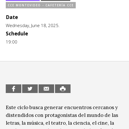
CCE MONTEVIDEO - CAFETERÍA CCE
CCE en el interior/libros
Exposiciones
Date
Espacio itinerante de lectura infantil
Formación
Wednesday, June 18, 2025.
Schedule
Género y Diversidad
19:00
Infantil y Juvenil
Letras
Medio Ambiente
Música
Sin categoría
Este ciclo busca generar encuentros cercanos y
distendidos con protagonistas del mundo de las
letras, la música, el teatro, la ciencia, el cine, la