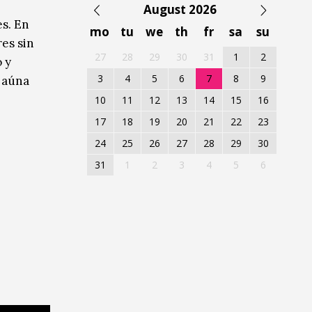
August 2026
s. En
mo
tu
we
th
fr
sa
su
res sin
27
28
29
30
31
1
2
o y
3
4
5
6
7
8
9
r aúna
10
11
12
13
14
15
16
17
18
19
20
21
22
23
24
25
26
27
28
29
30
31
1
2
3
4
5
6