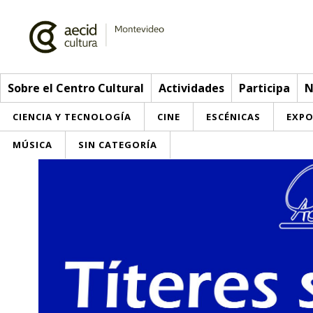
Sobre el Centro Cultural
Actividades
Participa
N
CIENCIA Y TECNOLOGÍA
CINE
ESCÉNICAS
EXPO
MÚSICA
SIN CATEGORÍA
Sobre el Centro Cultural
Red AECID
Actividades
Equipo
> Go to Actividades
Participa
Instalaciones
This week
Envíanos tu propuesta
Noticias
Visítanos
Inscriptions
Buzón de sugerencias
Convocatorias