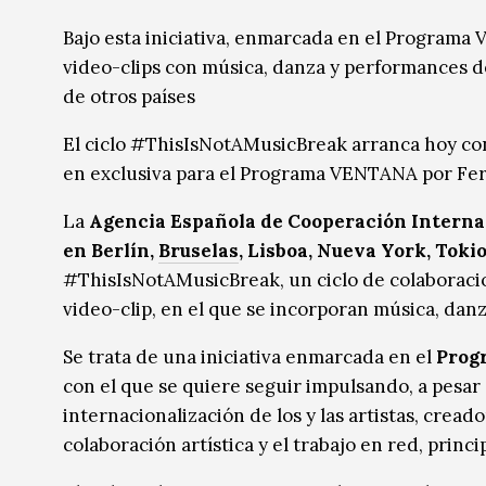
Música
Bajo esta iniciativa, enmarcada en el Programa 
video-clips con música, danza y performances de
Sin categoría
Sin categoría
de otros países
El ciclo #ThisIsNotAMusicBreak arranca hoy con 
en exclusiva para el Programa VENTANA por Fe
La
Agencia Española de Cooperación Internac
en Berlín,
Bruselas
, Lisboa, Nueva York, Tok
#ThisIsNotAMusicBreak, un ciclo de colaboracion
video-clip, en el que se incorporan música, da
Se trata de una iniciativa enmarcada en el
Prog
con el que se quiere seguir impulsando, a pesar 
internacionalización de los y las artistas, crea
colaboración artística y el trabajo en red, princ