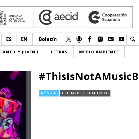
ES
EN
Boletín
NFANTIL Y JUVENIL
LETRAS
MEDIO AMBIENTE
#ThisIsNotAMusicB
MÚSICA
CCE_MVD RECOMIENDA