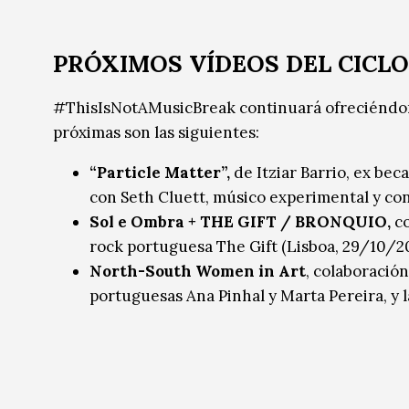
PRÓXIMOS VÍDEOS DEL CICLO
#ThisIsNotAMusicBreak continuará ofreciéndono
próximas son las siguientes:
“Particle Matter”,
de Itziar Barrio, ex beca
con Seth Cluett, músico experimental y co
Sol e Ombra + THE GIFT / BRONQUIO,
co
rock portuguesa The Gift (Lisboa, 29/10/2
North-South Women in Art
, colaboració
portuguesas Ana Pinhal y Marta Pereira, y l