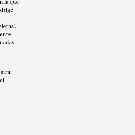
en la que
odrigo
leras”,
mente
rnadas
stra,
el