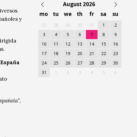
August 2026
iversos
mo
tu
we
th
fr
sa
su
pañoles y
27
28
29
30
31
1
2
3
4
5
6
7
8
9
irigida
10
11
12
13
14
15
16
s.
17
18
19
20
21
22
23
 España
24
25
26
27
28
29
30
31
1
2
3
4
5
6
ato
española”
,