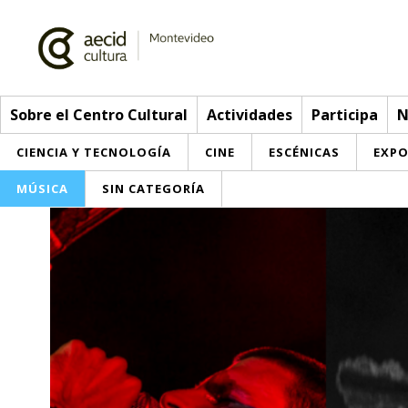
Sobre el Centro Cultural
Actividades
Participa
N
CIENCIA Y TECNOLOGÍA
CINE
ESCÉNICAS
EXPO
MÚSICA
SIN CATEGORÍA
Sobre el Centro Cultural
Red AECID
Actividades
Equipo
> Go to Actividades
Participa
Instalaciones
This week
Envíanos tu propuesta
Noticias
Visítanos
Inscriptions
Buzón de sugerencias
Convocatorias