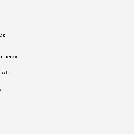
ás
oración
da de
s