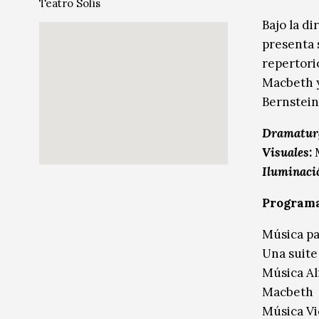
Teatro Solís
Música
Bajo la d
presenta 
Sin categoría
Sin categoría
repertori
Macbeth y
Bernstein
Dramatur
Visuales:
Iluminaci
Programa
Música p
Una suite
Música Al
Macbeth
Música V