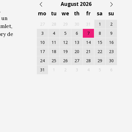
August 2026
,
mo
tu
we
th
fr
sa
su
n un
27
28
29
30
31
1
2
mlet,
3
4
5
6
7
8
9
ory de
10
11
12
13
14
15
16
17
18
19
20
21
22
23
24
25
26
27
28
29
30
31
1
2
3
4
5
6