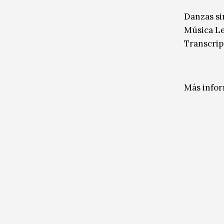
Danzas si
Música L
Transcrip
Más info