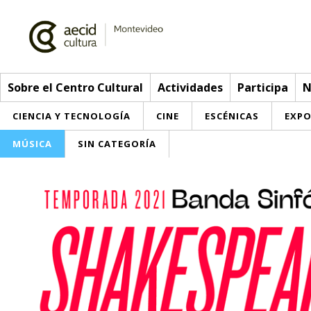
Sobre el Centro Cultural
Actividades
Participa
N
CIENCIA Y TECNOLOGÍA
CINE
ESCÉNICAS
EXPO
MÚSICA
SIN CATEGORÍA
Sobre el Centro Cultural
Red AECID
Actividades
Equipo
> Go to Actividades
Participa
Instalaciones
This week
Envíanos tu propuesta
Noticias
Visítanos
Inscriptions
Buzón de sugerencias
Convocatorias