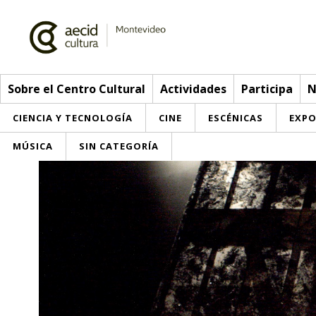
Sobre el Centro Cultural
Actividades
Participa
N
CIENCIA Y TECNOLOGÍA
CINE
ESCÉNICAS
EXPO
MÚSICA
SIN CATEGORÍA
Sobre el Centro Cultural
Red AECID
Actividades
Equipo
> Go to Actividades
Participa
Instalaciones
This week
Envíanos tu propuesta
Noticias
Visítanos
Inscriptions
Buzón de sugerencias
Convocatorias