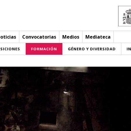
oticias
Convocatorias
Medios
Mediateca
SICIONES
FORMACIÓN
GÉNERO Y DIVERSIDAD
I