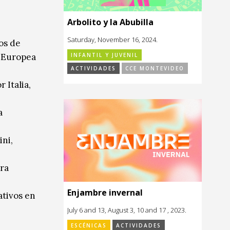
Arbolito y la Abubilla
Saturday, November 16, 2024.
os de
INFANTIL Y JUVENIL
a Europea
ACTIVIDADES
CCE MONTEVIDEO
 Italia,
a
ini,
era
Enjambre invernal
ativos en
July 6 and 13, August 3, 10 and 17 , 2023.
ESCÉNICAS
ACTIVIDADES