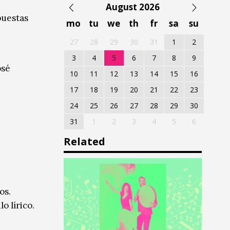
August 2026
puestas
mo
tu
we
th
fr
sa
su
27
28
29
30
31
1
2
3
4
5
6
7
8
9
osé
10
11
12
13
14
15
16
17
18
19
20
21
22
23
24
25
26
27
28
29
30
31
1
2
3
4
5
6
Related
os.
o lírico.