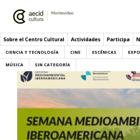
Sobre el Centro Cultural
Actividades
Participa
N
CIENCIA Y TECNOLOGÍA
CINE
ESCÉNICAS
EXPO
MÚSICA
SIN CATEGORÍA
Sobre el Centro Cultural
Red AECID
Actividades
Equipo
> Go to Actividades
Participa
Instalaciones
This week
Envíanos tu propuesta
Noticias
Visítanos
Inscriptions
Buzón de sugerencias
Convocatorias