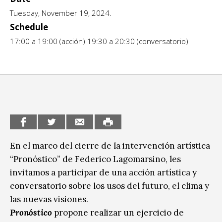
Tuesday, November 19, 2024.
CCE en el interior/libros
Exposiciones
Schedule
Espacio itinerante de lectura infantil
Formación
17:00 a 19:00 (acción) 19:30 a 20:30 (conversatorio)
Género y Diversidad
Infantil y Juvenil
Letras
Medio Ambiente
Música
En el marco del cierre de la intervención artística
“Pronóstico” de Federico Lagomarsino, les
Sin categoría
invitamos a participar de una acción artística y
conversatorio sobre los usos del futuro, el clima y
las nuevas visiones.
Pronóstico
propone realizar un ejercicio de