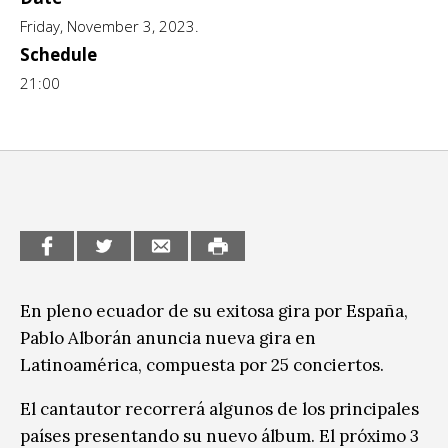
Escénicas
Friday, November 3, 2023.
CCE en el interior/libros
Exposiciones
Schedule
Espacio itinerante de lectura infantil
21:00
Formación
Género y Diversidad
Infantil y Juvenil
Letras
Medio Ambiente
Música
En pleno ecuador de su exitosa gira por España,
Pablo Alborán anuncia nueva gira en
Sin categoría
Latinoamérica, compuesta por 25 conciertos.
El cantautor recorrerá algunos de los principales
países presentando su nuevo álbum. El próximo 3