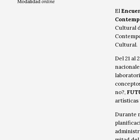
Modalidad
online
Música
Música
El
Encuen
Contemp
Sin categoría
Sin categoría
Cultural 
Contempor
Cultural.
Del 21 al 
nacionale
laborator
concepto
no?,
FUT
artísticas
Durante m
planificac
administr
mitad del