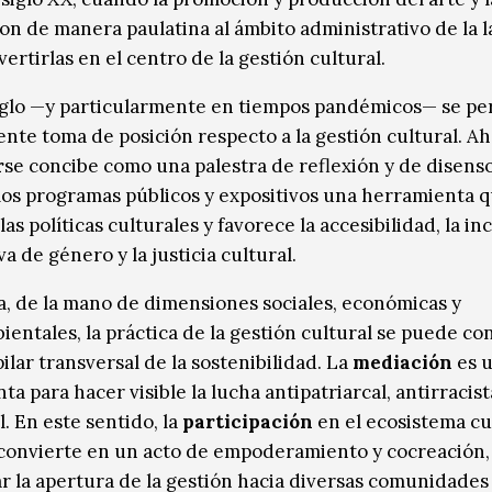
on de manera paulatina al ámbito administrativo de la l
ertirlas en el centro de la gestión cultural.
iglo —y particularmente en tiempos pandémicos— se pe
ente toma de posición respecto a la gestión cultural. A
r
se concibe como una palestra de reflexión y de disens
los programas públicos y expositivos una herramienta 
las políticas culturales y favorece la accesibilidad, la inc
a de género y la justicia cultural.
a, de la mano de dimensiones sociales, económicas y
entales, la práctica de la gestión cultural se puede co
ilar transversal de la sostenibilidad. La
mediación
es 
a para hacer visible la lucha antipatriarcal, antirracist
. En este sentido, la
participación
en el ecosistema cu
 convierte en un acto de empoderamiento y cocreación,
ar la apertura de la gestión hacia diversas comunidades