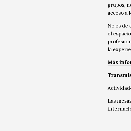
grupos, n
acceso a 
No es de 
el espacio
profesion
la experi
Más info
Transmis
Actividade
Las mesas
internaci