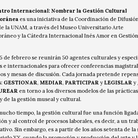
tro Internacional: Nombrar la Gestión Cultural
oránea
es una iniciativa de la Coordinación de Difusió
de la UNAM, a través del Museo Universitario Arte
áneo y la Cátedra Internacional Inés Amor en Gestió
25 de febrero se reunirán 50 agentes culturales y especi
s e internacionales para ofrecer conferencias magistral
ios y mesas de discusión. Cada jornada pretende repens
s:
GESTIONAR
,
MEDIAR
,
PARTICIPAR
y
LEGISLAR
y 
UREAR
en torno a los diversos modelos de las prácticas
 y de la gestión museal y cultural.
ucho tiempo, la gestión cultural fue una función ligada
ión y al control de procesos laborales, es decir, a un tra
ativo. Sin embargo, es a partir de los años setenta de l
 siglo XX, cuando la promoción y producción del arte y l