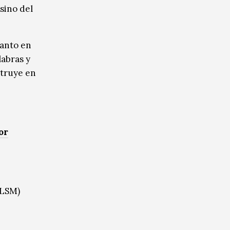
sino del
tanto en
labras y
struye en
or
(LSM)