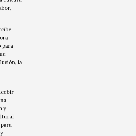
abor,
rcibe
hora
o para
que
lusión, la
ncebir
una
a y
ltural
 para
 y