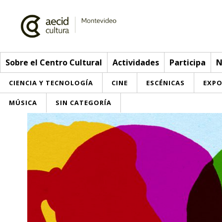
Sobre el Centro Cultural
Actividades
Participa
N
CIENCIA Y TECNOLOGÍA
CINE
ESCÉNICAS
EXPO
MÚSICA
SIN CATEGORÍA
Sobre el Centro Cultural
Red AECID
Actividades
Equipo
> Go to Actividades
Participa
Instalaciones
This week
Envíanos tu propuesta
Noticias
Visítanos
Inscriptions
Buzón de sugerencias
Convocatorias