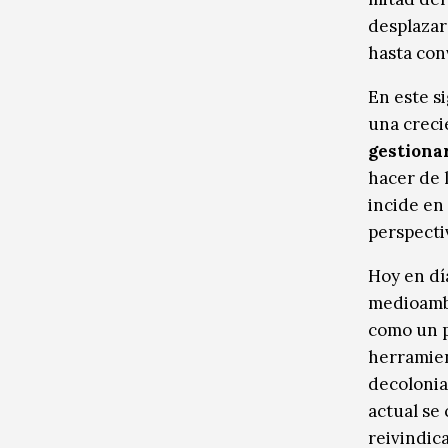
desplazar
hasta conv
En este s
una creci
gestiona
hacer de 
incide en 
perspectiv
Hoy en dí
medioambi
como un p
herramient
decolonial
actual se
reivindic