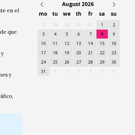
August 2026
te en el
mo
tu
we
th
fr
sa
su
27
28
29
30
31
1
2
 de que
3
4
5
6
7
8
9
10
11
12
13
14
15
16
17
18
19
20
21
22
23
 y
24
25
26
27
28
29
30
31
1
2
3
4
5
6
nes y
áfico,