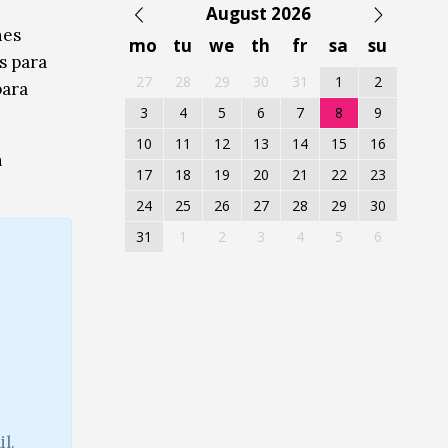
August 2026
nes
mo
tu
we
th
fr
sa
su
s para
27
28
29
30
31
1
2
para
3
4
5
6
7
8
9
10
11
12
13
14
15
16
n
17
18
19
20
21
22
23
24
25
26
27
28
29
30
31
1
2
3
4
5
6
l.