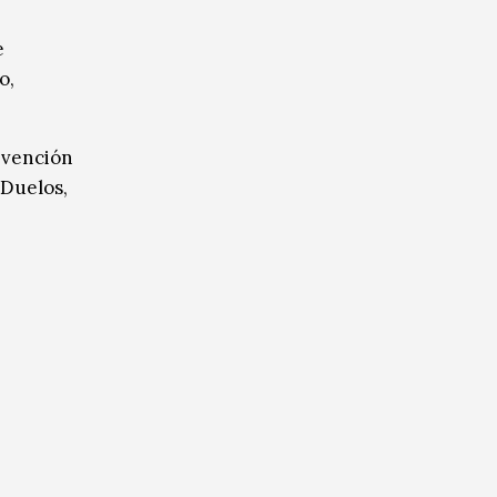
e
o,
evención
 Duelos,