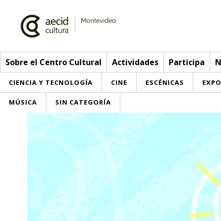
Sobre el Centro Cultural
Actividades
Participa
N
CIENCIA Y TECNOLOGÍA
CINE
ESCÉNICAS
EXPO
MÚSICA
SIN CATEGORÍA
Sobre el Centro Cultural
Red AECID
Actividades
Equipo
> Go to Actividades
Participa
Instalaciones
This week
Envíanos tu propuesta
Noticias
Visítanos
Inscriptions
Buzón de sugerencias
Convocatorias