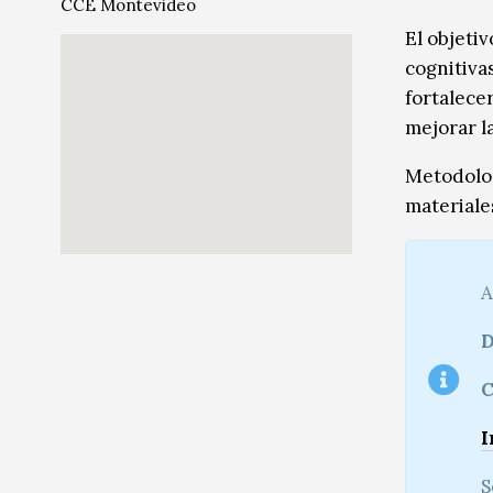
CCE Montevideo
Música
Música
El objetiv
cognitivas
Sin categoría
Sin categoría
fortalece
mejorar l
Metodologí
materiale
A
D
C
I
S