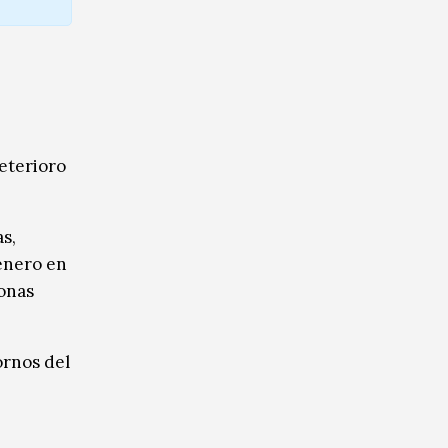
eterioro
s,
énero en
sonas
ornos del