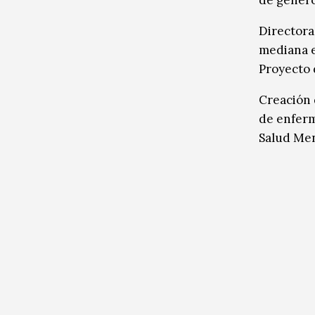
Directora
mediana e
Proyecto d
Creación 
de enferm
Salud Men