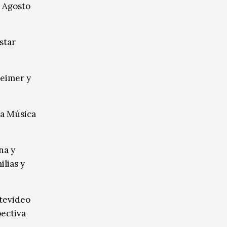
. Agosto
star
eimer y
ca Música
na y
lias y
ntevideo
pectiva