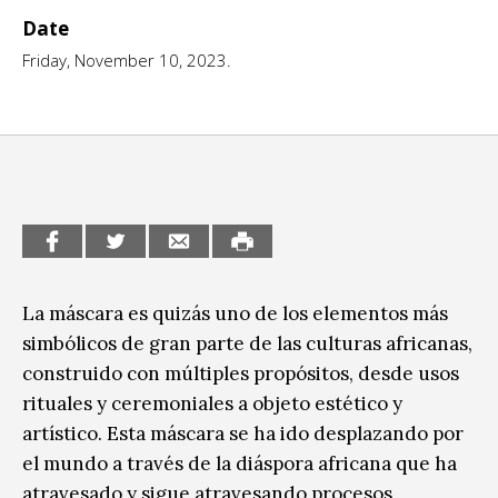
Date
CCE en el interior/libros
Exposiciones
Friday, November 10, 2023.
Espacio itinerante de lectura infantil
Formación
Género y Diversidad
Infantil y Juvenil
Letras
Medio Ambiente
La máscara es quizás uno de los elementos más
Música
simbólicos de gran parte de las culturas africanas,
construido con múltiples propósitos, desde usos
Sin categoría
rituales y ceremoniales a objeto estético y
artístico. Esta máscara se ha ido desplazando por
el mundo a través de la diáspora africana que ha
atravesado y sigue atravesando procesos