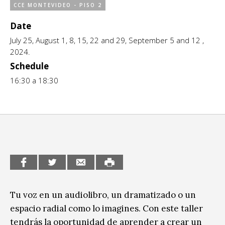
CCE MONTEVIDEO - PISO 2
CCE en el interior/libros
Exposiciones
Date
Espacio itinerante de lectura infantil
Formación
July 25, August 1, 8, 15, 22 and 29, September 5 and 12 ,
2024.
Género y Diversidad
Schedule
16:30 a 18:30
Infantil y Juvenil
Letras
Medio Ambiente
Música
Sin categoría
Tu voz en un audiolibro, un dramatizado o un
espacio radial como lo imagines. Con este taller
tendrás la oportunidad de aprender a crear un