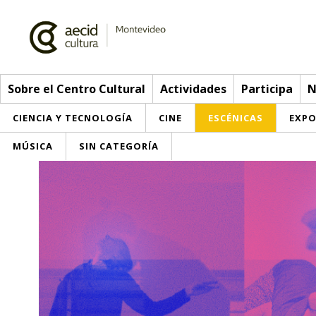
Sobre el Centro Cultural
Actividades
Participa
N
CIENCIA Y TECNOLOGÍA
CINE
ESCÉNICAS
EXPO
MÚSICA
SIN CATEGORÍA
Sobre el Centro Cultural
Red AECID
Actividades
Equipo
> Go to Actividades
Participa
Instalaciones
This week
Envíanos tu propuesta
Noticias
Visítanos
Inscriptions
Buzón de sugerencias
Convocatorias