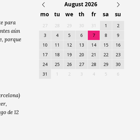
August 2026
mo
tu
we
th
fr
sa
su
te para
27
28
29
30
31
1
2
antes aún
3
4
5
6
7
8
9
e, porque
10
11
12
13
14
15
16
17
18
19
20
21
22
23
24
25
26
27
28
29
30
31
1
2
3
4
5
6
arcelona)
er,
go de 12