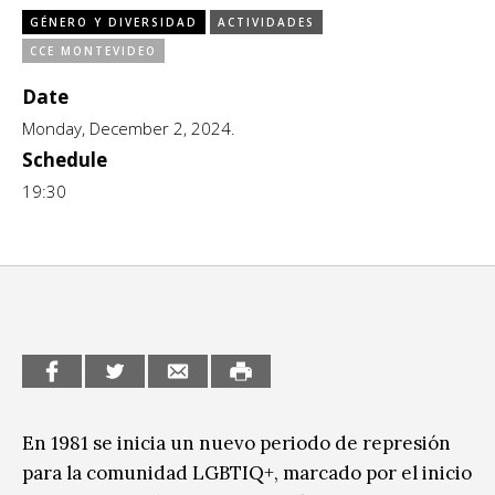
GÉNERO Y DIVERSIDAD
ACTIVIDADES
CCE en el interior/libros
Exposiciones
CCE MONTEVIDEO
Espacio itinerante de lectura infantil
Formación
Date
Monday, December 2, 2024.
Género y Diversidad
Schedule
19:30
Infantil y Juvenil
Letras
Medio Ambiente
Música
Sin categoría
En 1981 se inicia un nuevo periodo de represión
para la comunidad LGBTIQ+, marcado por el inicio