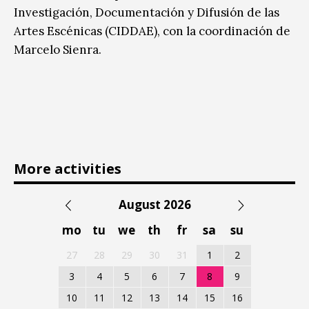
Investigación, Documentación y Difusión de las
Artes Escénicas (CIDDAE), con la coordinación de
Marcelo Sienra.
More activities
August 2026
mo
tu
we
th
fr
sa
su
27
28
29
30
31
1
2
3
4
5
6
7
8
9
10
11
12
13
14
15
16