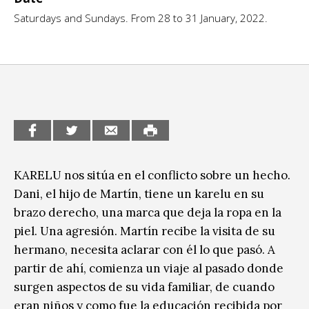
Escénicas
Saturdays and Sundays. From 28 to 31 January, 2022.
CCE en el interior/libros
Exposiciones
Espacio itinerante de lectura infantil
Formación
Género y Diversidad
Infantil y Juvenil
Letras
KARELU nos sitúa en el conflicto sobre un hecho.
Medio Ambiente
Dani, el hijo de Martín, tiene un karelu en su
Música
brazo derecho, una marca que deja la ropa en la
piel. Una agresión. Martín recibe la visita de su
Sin categoría
hermano, necesita aclarar con él lo que pasó. A
partir de ahí, comienza un viaje al pasado donde
surgen aspectos de su vida familiar, de cuando
eran niños y como fue la educación recibida por