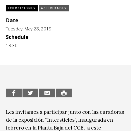
CCE en el interior/libros
EXPOSICIONES
ACTIVIDADES
Exposiciones
Date
Espacio itinerante de lectura infantil
Formación
Tuesday, May 28, 2019.
Schedule
Género y Diversidad
18:30
Infantil y Juvenil
Letras
Medio Ambiente
Música
Sin categoría
Les invitamos a participar junto con las curadoras
de la exposición
“Intersticios”
, inaugurada en
febrero en la Planta Baja del CCE, a este