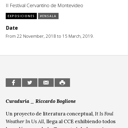
II Festival Cervantino de Montevideo
CCE en el interior/libros
Exposiciones
EXPOSICIONES
#ENSALA
Espacio itinerante de lectura infantil
Formación
Date
From 22 November, 2018 to 15 March, 2019.
Género y Diversidad
Infantil y Juvenil
Letras
Medio Ambiente
Música
Sin categoría
Curaduría _ Riccardo Boglione
Un proyecto de literatura conceptual
, It Is Foul
Weather In Us All
, llega al CCE exhibiendo todos