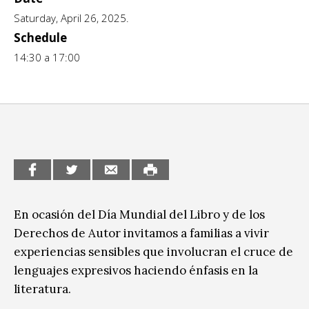
Saturday, April 26, 2025.
CCE en el interior/libros
Exposiciones
Schedule
Espacio itinerante de lectura infantil
Formación
14:30 a 17:00
Género y Diversidad
Infantil y Juvenil
Letras
Medio Ambiente
Música
En ocasión del Día Mundial del Libro y de los
Derechos de Autor invitamos a familias a vivir
Sin categoría
experiencias sensibles que involucran el cruce de
lenguajes expresivos haciendo énfasis en la
literatura.