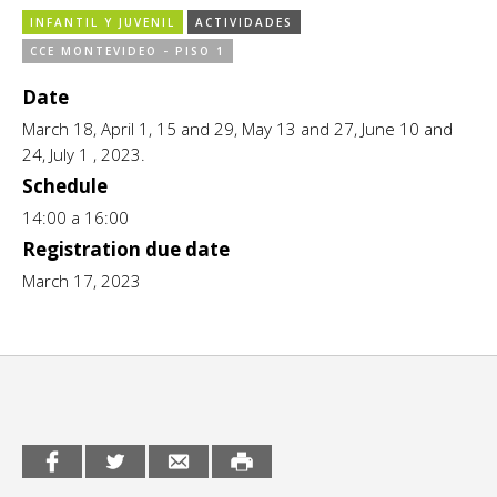
INFANTIL Y JUVENIL
ACTIVIDADES
CCE en el interior/libros
Exposiciones
CCE MONTEVIDEO - PISO 1
Espacio itinerante de lectura infantil
Formación
Date
March 18, April 1, 15 and 29, May 13 and 27, June 10 and
Género y Diversidad
24, July 1 , 2023.
Schedule
Infantil y Juvenil
14:00 a 16:00
Letras
Registration due date
March 17, 2023
Medio Ambiente
Música
Sin categoría