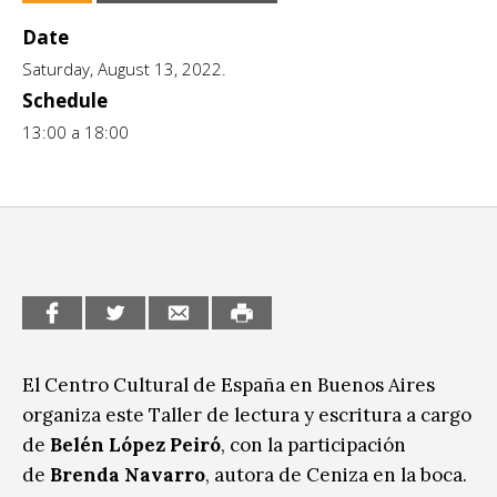
CCE en el interior/libros
Date
Exposiciones
Saturday, August 13, 2022.
Espacio itinerante de lectura infantil
Formación
Schedule
Género y Diversidad
13:00 a 18:00
Infantil y Juvenil
Letras
Medio Ambiente
Música
Sin categoría
El Centro Cultural de España en Buenos Aires
organiza este Taller de lectura y escritura a cargo
de
Belén López Peiró
, con la participación
de
Brenda Navarro
, autora de Ceniza en la boca.