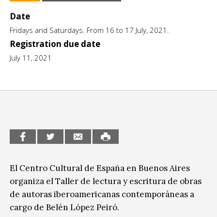
CCE en el interior/libros
Date
Exposiciones
Fridays and Saturdays. From 16 to 17 July, 2021.
Espacio itinerante de lectura infantil
Formación
Registration due date
Género y Diversidad
July 11, 2021
Infantil y Juvenil
Letras
Medio Ambiente
Música
Sin categoría
El Centro Cultural de España en Buenos Aires
organiza el Taller de lectura y escritura de obras
de autoras iberoamericanas contemporáneas a
cargo de Belén López Peiró.