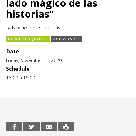
lado mágico de las
CCE en el interior/libros
Exposiciones
historias”
Espacio itinerante de lectura infantil
Formación
IV Noche de las librerías
Género y Diversidad
INFANTIL Y JUVENIL
ACTIVIDADES
Infantil y Juvenil
Date
Friday, November 13, 2020.
Letras
Schedule
18:00 a 19:00
Medio Ambiente
Música
Sin categoría