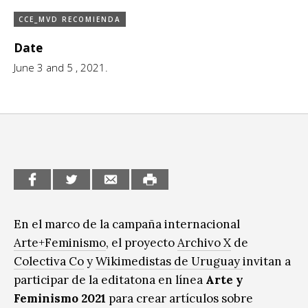
CCE en el interior/libros
CCE_MVD RECOMIENDA
Exposiciones
Date
Espacio itinerante de lectura infantil
Formación
June 3 and 5 , 2021.
Género y Diversidad
Infantil y Juvenil
Letras
Medio Ambiente
Música
En el marco de la campaña internacional
Sin categoría
Arte+Feminismo
, el proyecto
Archivo X
de
Colectiva Co
y
Wikimedistas de Uruguay
invitan a
participar de la editatona en línea
Arte y
Feminismo 2021
para crear artículos sobre