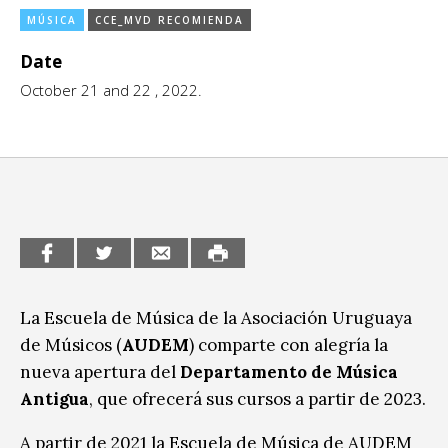
MÚSICA
CCE_MVD RECOMIENDA
CCE en el interior/libros
Exposiciones
Date
Espacio itinerante de lectura infantil
Formación
October 21 and 22 , 2022.
Género y Diversidad
Infantil y Juvenil
Letras
Medio Ambiente
Música
La Escuela de Música de la Asociación Uruguaya
de Músicos (
AUDEM
) comparte con alegría la
Sin categoría
nueva apertura del
Departamento de Música
Antigua
, que ofrecerá sus cursos a partir de 2023.
A partir de 2021 la Escuela de Música de AUDEM