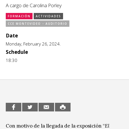
A cargo de Carolina Porley
CCE en el interior/libros
Exposiciones
FORMACIÓN
ACTIVIDADES
Espacio itinerante de lectura infantil
Formación
CCE MONTEVIDEO - AUDITORIO
Date
Género y Diversidad
Monday, February 26, 2024.
Infantil y Juvenil
Schedule
18:30
Letras
Medio Ambiente
Música
Sin categoría
Con motivo de la llegada de la exposición “
El