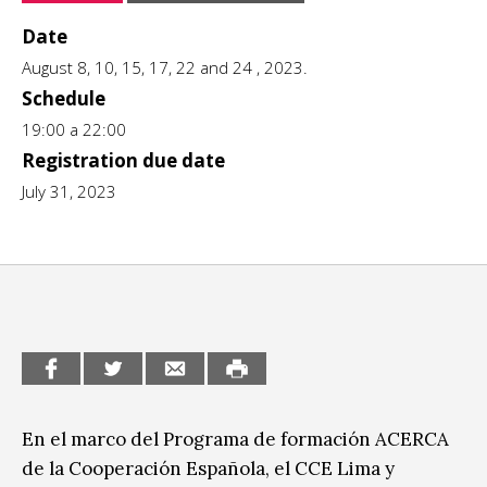
CCE en el interior/libros
Date
Exposiciones
August 8, 10, 15, 17, 22 and 24 , 2023.
Espacio itinerante de lectura infantil
Formación
Schedule
19:00 a 22:00
Género y Diversidad
Registration due date
July 31, 2023
Infantil y Juvenil
Letras
Medio Ambiente
Música
Sin categoría
En el marco del Programa de formación ACERCA
de la Cooperación Española, el CCE Lima y