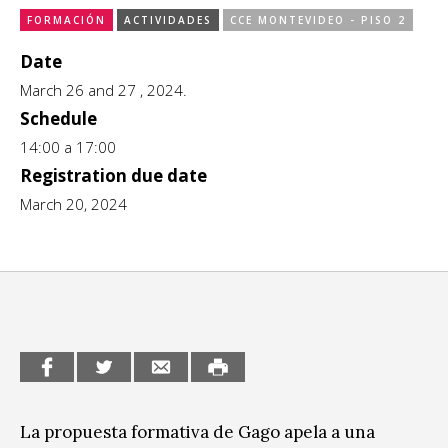
FORMACIÓN
ACTIVIDADES
CCE MONTEVIDEO - PISO 2
CCE en el interior/libros
Exposiciones
Date
Espacio itinerante de lectura infantil
Formación
March 26 and 27 , 2024.
Schedule
Género y Diversidad
14:00 a 17:00
Registration due date
Infantil y Juvenil
March 20, 2024
Letras
Medio Ambiente
Música
Sin categoría
La propuesta formativa de Gago apela a una