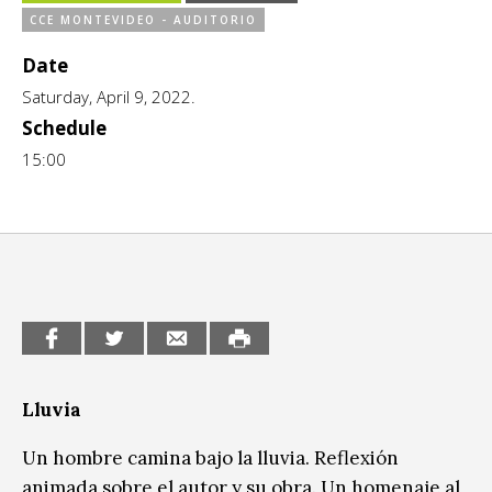
CCE MONTEVIDEO - AUDITORIO
CCE en el interior/libros
Exposiciones
Date
Espacio itinerante de lectura infantil
Formación
Saturday, April 9, 2022.
Schedule
Género y Diversidad
15:00
Infantil y Juvenil
Letras
Medio Ambiente
Música
Sin categoría
Lluvia
Un hombre camina bajo la lluvia. Reflexión
animada sobre el autor y su obra. Un homenaje al