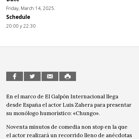
Escénicas
Friday, March 14, 2025.
CCE en el interior/libros
Exposiciones
Schedule
Espacio itinerante de lectura infantil
20:00 y 22:30
Formación
Género y Diversidad
Infantil y Juvenil
Letras
Medio Ambiente
Música
En el marco de El Galpón Internacional llega
desde España el actor Luis Zahera para presentar
Sin categoría
su monólogo humorístico: «Chungo».
Noventa minutos de comedia non stop en la que
el actor realizará un recorrido lleno de anécdotas