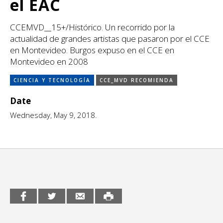
el EAC
Escénicas
CCE en el interior/libros
Exposiciones
CCEMVD__15+/Histórico. Un recorrido por la
Espacio itinerante de lectura infantil
actualidad de grandes artistas que pasaron por el CCE
Formación
en Montevideo. Burgos expuso en el CCE en
Montevideo en 2008
Género y Diversidad
CIENCIA Y TECNOLOGÍA
CCE_MVD RECOMIENDA
Infantil y Juvenil
Date
Letras
Wednesday, May 9, 2018.
Medio Ambiente
Música
Sin categoría