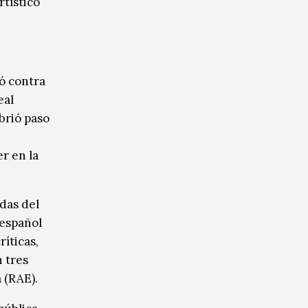
rtístico
ó contra
eal
brió paso
r en la
das del
 español
ríticas,
n tres
 (RAE).