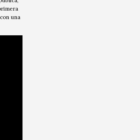
pública,
 primera
 con una