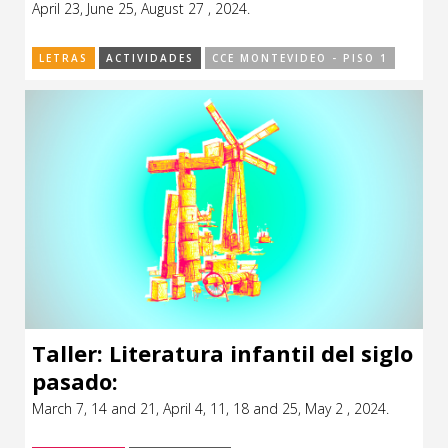
April 23, June 25, August 27 , 2024.
CCE en el interior/libros
Exposiciones
LETRAS
ACTIVIDADES
CCE MONTEVIDEO - PISO 1
Espacio itinerante de lectura infantil
Formación
Género y Diversidad
Infantil y Juvenil
Letras
Medio Ambiente
Música
Sin categoría
Taller: Literatura infantil del siglo
pasado:
March 7, 14 and 21, April 4, 11, 18 and 25, May 2 , 2024.