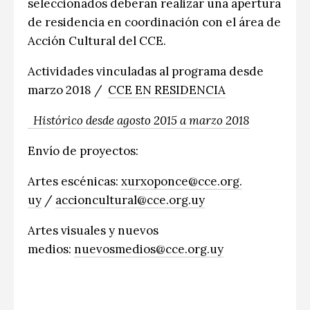
seleccionados deberán realizar una apertura
CCE en el interior/libros
de residencia en coordinación con el área de
Exposiciones
Acción Cultural del CCE.
Espacio itinerante de lectura infantil
Formación
Actividades vinculadas al programa desde
Género y Diversidad
marzo 2018 /
CCE EN RESIDENCIA
Infantil y Juvenil
Histórico desde agosto 2015 a marzo 2018
Letras
Envío de proyectos:
Medio Ambiente
Artes escénicas:
xurxoponce@
cce
.org.
Música
uy
/
accioncultural@
cce
.org.uy
Sin categoría
Artes
visuales
y nuevos
medios:
nuevosmedios@
cce
.org.uy