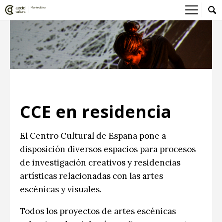
Sobre el Centro Cultural
Red AECID
Actividades
Equipo
> Go to Actividades
Participa
Instalaciones
This week
Envíanos tu propuesta
Noticias
CCE en residencia
Visítanos
Inscriptions
Buzón de sugerencias
Convocatorias
> Go to Convocatorias
Medios
El Centro Cultural de España pone a
disposición diversos espacios para procesos
Convocatorias CCE
Sala de Prensa
Mediateca
de investigación creativos y residencias
Convocatorias externas
CCE Medios
> Go to Mediateca
Ciencia y Tecnología
artísticas relacionadas con las artes
escénicas y visuales.
Ludoteca
Cine
Todos los proyectos de artes escénicas
Comicteca
Escénicas