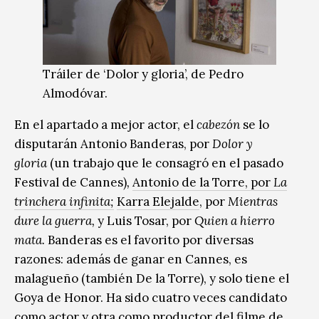
Tráiler de ‘Dolor y gloria’, de Pedro
Almodóvar.
En el apartado a mejor actor, el
cabezón
se lo
disputarán Antonio Banderas, por
Dolor y
gloria
(un trabajo que le consagró en el pasado
Festival de Cannes)
,
Antonio de la Torre, por
La
trinchera infinita;
Karra Elejalde
, por
Mientras
dure la guerra,
y Luis Tosar, por
Quien a hierro
mata.
Banderas es el favorito por diversas
razones: además de ganar en Cannes, es
malagueño (también De la Torre), y solo tiene el
Goya de Honor. Ha sido cuatro veces candidato
como actor y otra como productor del filme de