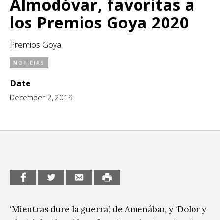
Almodóvar, favoritas a
CCE en el interior/libros
Exposiciones
los Premios Goya 2020
Espacio itinerante de lectura infantil
Formación
Premios Goya
Género y Diversidad
NOTICIAS
Infantil y Juvenil
Date
December 2, 2019
Letras
Medio Ambiente
Música
Sin categoría
‘Mientras dure la guerra’, de Amenábar, y ‘Dolor y