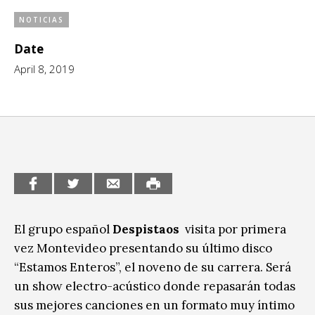
CCE en el interior/libros
NOTICIAS
Exposiciones
Date
Espacio itinerante de lectura infantil
Formación
April 8, 2019
Género y Diversidad
Infantil y Juvenil
Letras
Medio Ambiente
Música
El grupo español
Despistaos
visita por primera
Sin categoría
vez Montevideo presentando su último disco
“Estamos Enteros”, el noveno de su carrera. Será
un show electro-acústico donde repasarán todas
sus mejores canciones en un formato muy íntimo