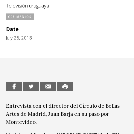
Televisión uruguaya
CCE en el interior/libros
Exposiciones
CCE MEDIOS
Espacio itinerante de lectura infantil
Formación
Date
Género y Diversidad
July 26, 2018
Infantil y Juvenil
Letras
Medio Ambiente
Música
Sin categoría
Entrevista con el director del Círculo de Bellas
Artes de Madrid, Juan Barja en su paso por
Montevideo.