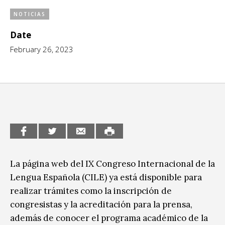
CCE en el interior/libros
NOTICIAS
Exposiciones
Date
Espacio itinerante de lectura infantil
Formación
February 26, 2023
Género y Diversidad
Infantil y Juvenil
Letras
Medio Ambiente
Música
La página web del IX Congreso Internacional de la
Sin categoría
Lengua Española (CILE) ya está disponible para
realizar trámites como la inscripción de
congresistas y la acreditación para la prensa,
además de conocer el programa académico de la