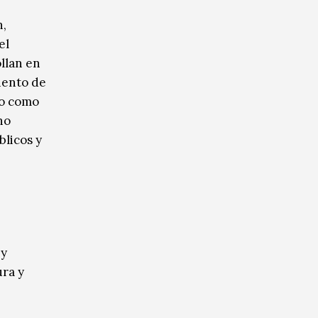
n,
el
ollan en
miento de
so como
no
blicos y
 y
ura y