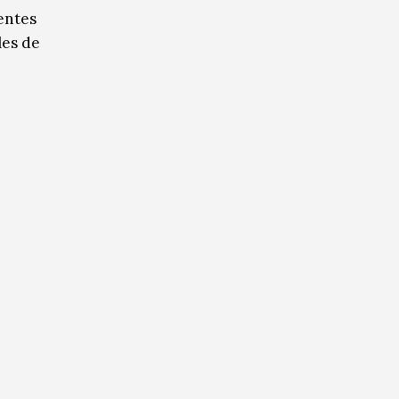
entes
les de