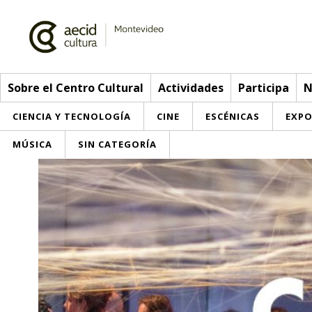
Sobre el Centro Cultural
Actividades
Participa
N
CIENCIA Y TECNOLOGÍA
CINE
ESCÉNICAS
EXPO
MÚSICA
SIN CATEGORÍA
Sobre el Centro Cultural
Red AECID
Actividades
Equipo
> Go to Actividades
Participa
Instalaciones
This week
Envíanos tu propuesta
Noticias
Visítanos
Inscriptions
Buzón de sugerencias
Convocatorias