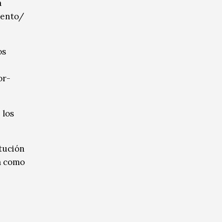
a
iento/
os
or-
 los
itución
ta como