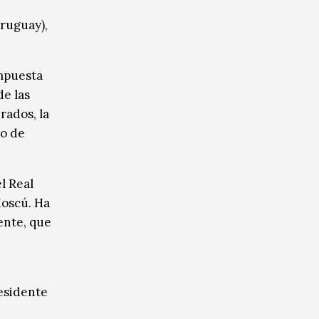
Uruguay),
ompuesta
de las
rados, la
ño de
l Real
Moscú. Ha
ente, que
residente