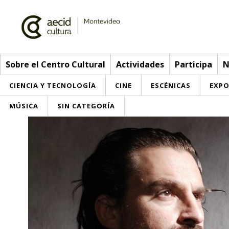
Sobre el Centro Cultural
Actividades
Participa
N
CIENCIA Y TECNOLOGÍA
CINE
ESCÉNICAS
EXPO
MÚSICA
SIN CATEGORÍA
Sobre el Centro Cultural
Red AECID
Actividades
Equipo
> Go to Actividades
Participa
Instalaciones
This week
Envíanos tu propuesta
Noticias
Visítanos
Inscriptions
Buzón de sugerencias
Convocatorias