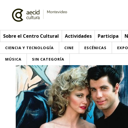
Sobre el Centro Cultural
Actividades
Participa
N
CIENCIA Y TECNOLOGÍA
CINE
ESCÉNICAS
EXPO
MÚSICA
SIN CATEGORÍA
Sobre el Centro Cultural
Red AECID
Actividades
Equipo
> Go to Actividades
Participa
Instalaciones
This week
Envíanos tu propuesta
Noticias
Visítanos
Inscriptions
Buzón de sugerencias
Convocatorias