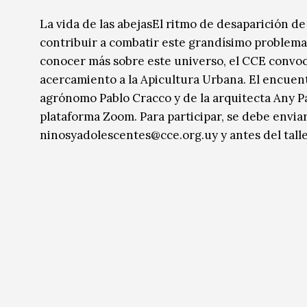
Música
Música
La vida de las abejasEl ritmo de desaparición d
contribuir a combatir este grandísimo problema 
Sin categoría
Sin categoría
conocer más sobre este universo, el CCE convoca a
acercamiento a la Apicultura Urbana. El encuentr
agrónomo Pablo Cracco y de la arquitecta Any Paz
plataforma Zoom. Para participar, se debe enviar
ninosyadolescentes@cce.org.uy y antes del taller