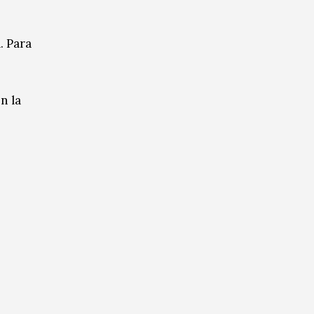
. Para
n la