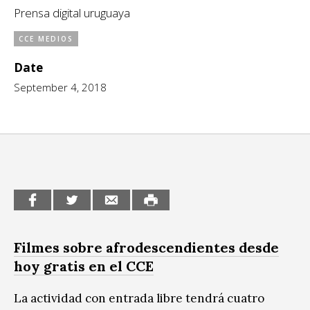
Prensa digital uruguaya
CCE en el interior/libros
Exposiciones
CCE MEDIOS
Espacio itinerante de lectura infantil
Formación
Date
Género y Diversidad
September 4, 2018
Infantil y Juvenil
Letras
Medio Ambiente
Música
Sin categoría
Filmes sobre afrodescendientes desde
hoy gratis en el CCE
La actividad con entrada libre tendrá cuatro